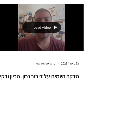
דימוי חדר העריכה
מאמרונצ'יק מאת פמה תופדהן יולי 23 מכירים את
התמונה הזאת של עורך סרטים שיושב בחדר עריכה
אפוף עשן סיגריות, כמה כוסות קפה לצידו, כל אחת
לפי...
Load video
23 באפר׳ 2023
זמן קריאה 0 דקות