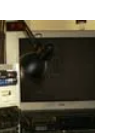
להתעורר
מאמרון מאת פמה תופדהן יולי 23 זחל אחד עלה
במעלה עץ הדובדבנים. על הגזע הוא פגש זחל אחר
שיורד מטה. "אין לך מה לחפש על העץ, אין פירות!"
אמר...