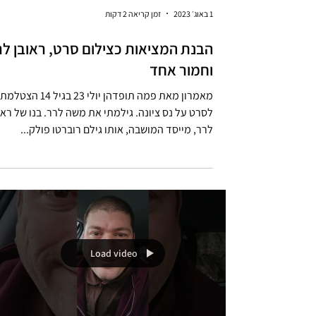
1 באוג׳ 2023
זמן קריאה 2 דקות
הבנת המציאות כצילום סרט, ראובן לר
וחמור אחד
מאמרון מאת פמה תופדהן יולי 23 בגיל 14 הצטלמ
לסרט על נס ציונה. גילמתי את משה לרר. בנו של ראו
לרר, מייסד המושבה, אותו גילם רוברטו פולק...
Load video