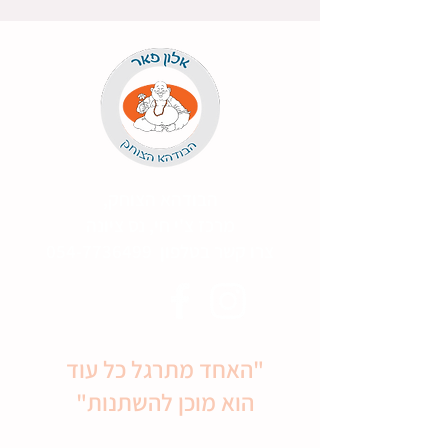
הבודהא הצוחק,
מרכז צ'י חי, נס ציונה
צרו קשר בטלפון
054-7736499
"האחד מתרגל כל עוד
הוא מוכן להשתנות"